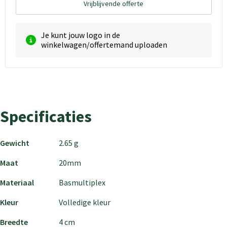
Vrijblijvende offerte
Je kunt jouw logo in de
winkelwagen/offertemand uploaden
Specificaties
Gewicht
2.65 g
Maat
20mm
Materiaal
Basmultiplex
Kleur
Volledige kleur
Breedte
4 cm