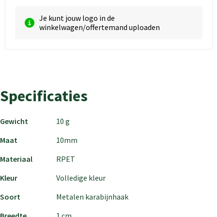
Je kunt jouw logo in de
winkelwagen/offertemand uploaden
Specificaties
Gewicht
10 g
Maat
10mm
Materiaal
RPET
Kleur
Volledige kleur
Soort
Metalen karabijnhaak
Breedte
1 cm