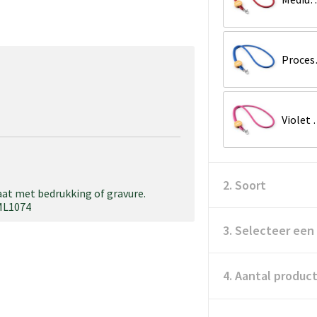
Pr
Viol
2. Soort
at met bedrukking of gravure.
 ML1074
3. Selecteer een
4. Aantal produc