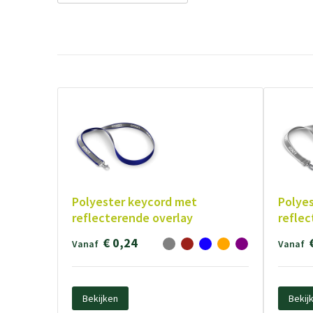
Polyester keycord met
Polye
reflecterende overlay
reflec
€ 0,24
Vanaf
Vanaf
Bekijken
Bekij