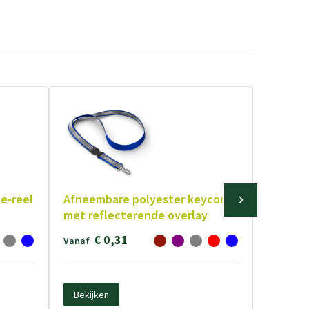
e‑reel
Afneembare polyester keycord
met reflecterende overlay
€ 0,31
Vanaf
Bekijken