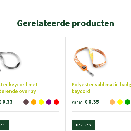
Gerelateerde producten
ster keycord met
Polyester sublimatie badg
terende overlay
keycord
€ 0,33
€ 0,35
Vanaf
ken
Bekijken