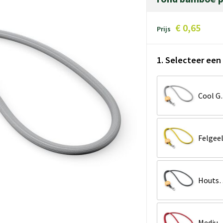
€ 0,65
Prijs
1. Selecteer een 
Cool
Felgee
Houtsko
Medium Scharl