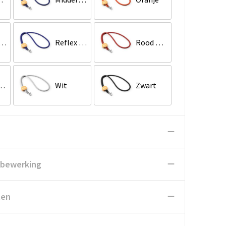
oces Blauw
Reflex Blauwe C
Rood Oranje
et Rood
Wit
Zwart
 bewerking
ten