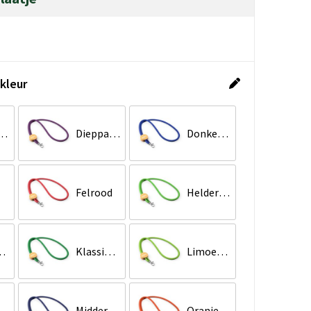
kleur
 Grey 6 C
Dieppaars
Donkerblauw
l
Felrood
Helder limoengroen
olgrijs
Klassiek Groen
Limoengroen
akenrood
Middernachtblauw
Oranje