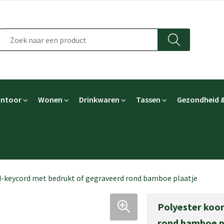
ntoor
Wonen
Drinkwaren
Tassen
Gezondheid &
d-keycord met bedrukt of gegraveerd rond bamboe plaatje
Polyester koo
rond bamboe p