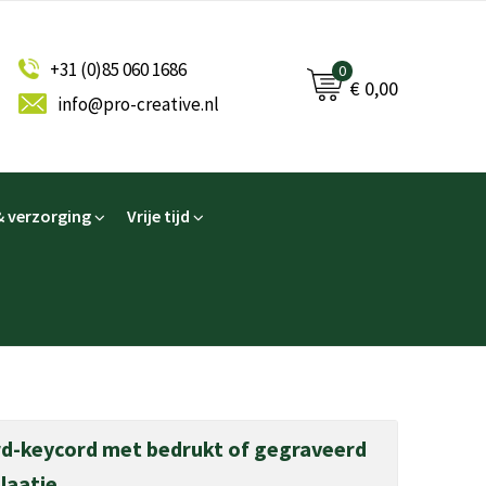
+31 (0)85 060 1686
0
€ 0,00
info@pro-creative.nl
 verzorging
Vrije tijd
rd-keycord met bedrukt of gegraveerd
laatje