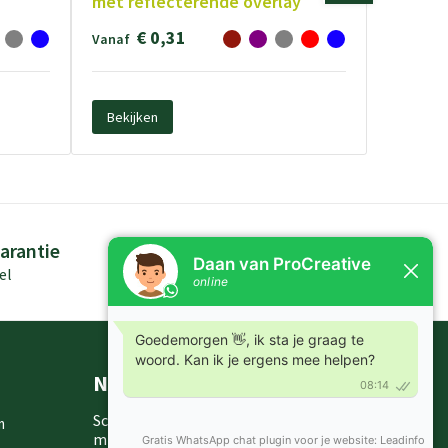
met reflecterende overlay
€ 0,31
Vanaf
Bekijken
arantie
Persoonlijk advies
el
Kennis in producten
Nieuwsbrieven
Schrijf je in voor onze nieuwsbrief en
m
mis nooit meer één van onze leuke