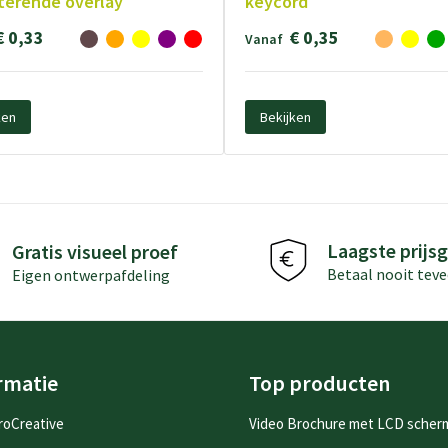
terende overlay
keycord
€ 0,33
€ 0,35
Vanaf
ken
Bekijken
Laagste prijsg
Gratis visueel proef
Betaal nooit teve
Eigen ontwerpafdeling
rmatie
Top producten
roCreative
Video Brochure met LCD scher