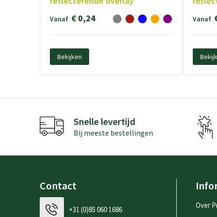
reflecterende overlay
reflec
€ 0,24
Vanaf
Vanaf
Bekijken
Bekij
Snelle levertijd
Bij meeste bestellingen
Contact
Info
Over P
+31 (0)85 060 1686