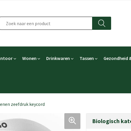
ntoor
Wonen
Drinkwaren
Tassen
Gezondheid &
oenen zeefdruk keycord
Biologisch ka