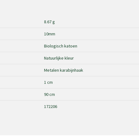
8.67 g
10mm
Biologisch katoen
Natuurlijke kleur
Metalen karabijnhaak
1 cm
90 cm
172206