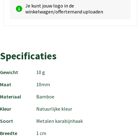
Je kunt jouw logo in de
winkelwagen/offertemand uploaden
Specificaties
Gewicht
10 g
Maat
10mm
Materiaal
Bamboe
Kleur
Natuurlijke kleur
Soort
Metalen karabijnhaak
Breedte
1 cm