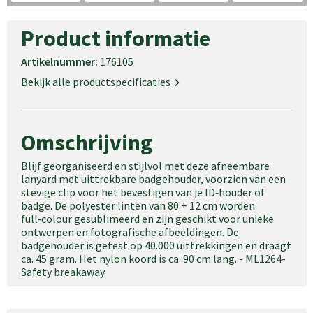
Schoudertassen
Product informatie
Goodiebags
Artikelnummer:
176105
Waterbestendige tassen
Bekijk alle productspecificaties
Trolleys
Omschrijving
Blijf georganiseerd en stijlvol met deze afneembare
lanyard met uittrekbare badgehouder, voorzien van een
stevige clip voor het bevestigen van je ID‑houder of
badge. De polyester linten van 80 + 12 cm worden
full‑colour gesublimeerd en zijn geschikt voor unieke
ontwerpen en fotografische afbeeldingen. De
badgehouder is getest op 40.000 uittrekkingen en draagt
ca. 45 gram. Het nylon koord is ca. 90 cm lang. - ML1264-
Safety breakaway