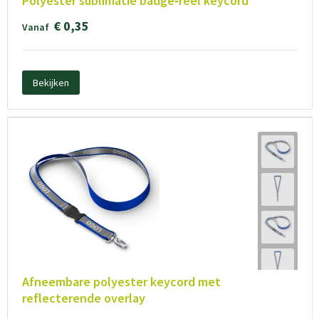
Polyester sublimatie badge‑reel keycord
€ 0,35
Vanaf
Bekijken
Afneembare polyester keycord met
reflecterende overlay