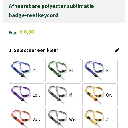
Afneembare polyester sublimatie
badge‑reel keycord
€ 0,50
Prijs
1. Selecteer een kleur
Diep Marineblauw
Klassiek Groen
Koel donkerblauw
Levendig Paars
Medium Grijs
Oranje
Vuurrood
Wit
Zonnebloemgeel