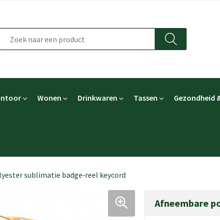
ntoor
Wonen
Drinkwaren
Tassen
Gezondheid &
yester sublimatie badge‑reel keycord
Afneembare pol