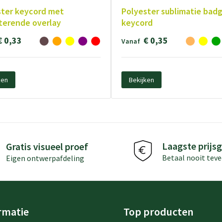
ster keycord met
Polyester sublimatie badg
terende overlay
keycord
€ 0,33
€ 0,35
Vanaf
ken
Bekijken
Laagste prijsg
Gratis visueel proef
Betaal nooit teve
Eigen ontwerpafdeling
rmatie
Top producten