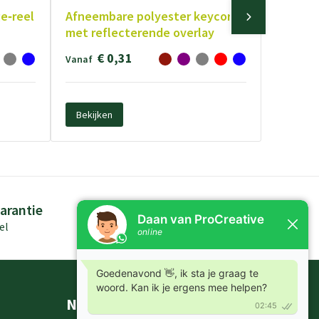
e‑reel
Afneembare polyester keycord
met reflecterende overlay
€ 0,31
Vanaf
Bekijken
arantie
Persoonlijk advies
el
Kennis in producten
Nieuwsbrieven