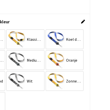
kleur
 Marineblauw
Klassiek Groen
Koel donkerblauw
vendig Paars
Medium Grijs
Oranje
od
Wit
Zonnebloemgeel