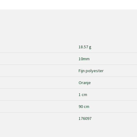
18.57 g
10mm
Fijn polyester
Oranje
1 cm
90 cm
176097