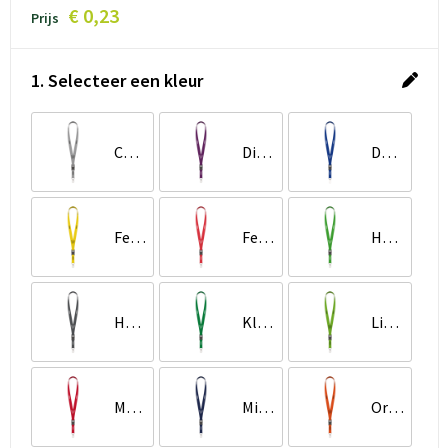
€ 0,23
Prijs
1. Selecteer een kleur
Cool Grey 6 C
Dieppaars
Donkerblauw
Felgeel
Felrood
Helder limoengroen
Houtskoolgrijs
Klassiek Groen
Limoengroen
Medium Scharlakenrood
Middernachtblauw
Oranje