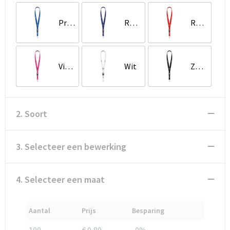
Proces Blauw
Reflex Blauwe C
Rood Oranje
Violet Rood
Wit
Zwart
2. Soort
3. Selecteer een bewerking
4. Selecteer een maat
Aantal
Prijs
Besparing
100
€ 0,80
-0%