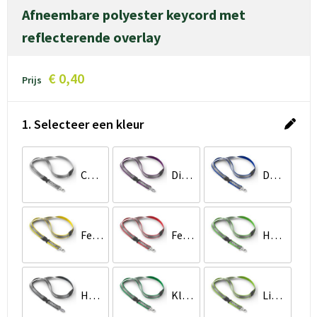
Afneembare polyester keycord met
reflecterende overlay
€ 0,40
Prijs
1. Selecteer een kleur
Cool Grey 6 C
Dieppaars
Donkerblauw
Felgeel
Felrood
Helder limoengroen
Houtskoolgrijs
Klassiek Groen
Limoengroen