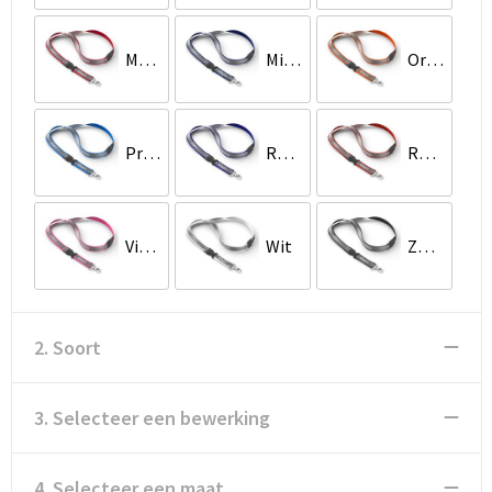
Medium Scharlakenrood
Middernachtblauw
Oranje
Proces Blauw
Reflex Blauwe C
Rood Oranje
Violet Rood
Wit
Zwart
2. Soort
3. Selecteer een bewerking
4. Selecteer een maat