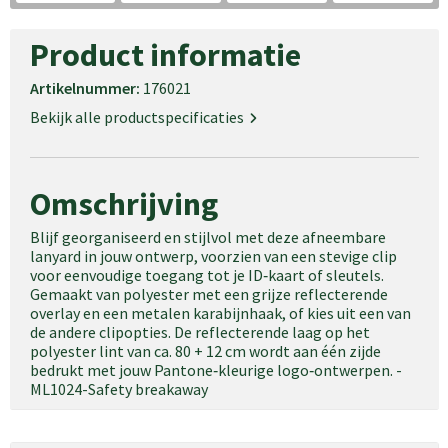
Schoudertassen
Product informatie
Goodiebags
Artikelnummer:
176021
Waterbestendige tassen
Bekijk alle productspecificaties
Trolleys
Omschrijving
Blijf georganiseerd en stijlvol met deze afneembare
lanyard in jouw ontwerp, voorzien van een stevige clip
voor eenvoudige toegang tot je ID‑kaart of sleutels.
Gemaakt van polyester met een grijze reflecterende
overlay en een metalen karabijnhaak, of kies uit een van
de andere clipopties. De reflecterende laag op het
polyester lint van ca. 80 + 12 cm wordt aan één zijde
bedrukt met jouw Pantone‑kleurige logo‑ontwerpen. -
ML1024-Safety breakaway