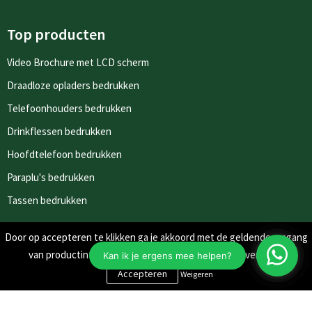
Top producten
Video Brochure met LCD scherm
Draadloze opladers bedrukken
Telefoonhouders bedrukken
Drinkflessen bedrukken
Hoofdtelefoon bedrukken
Paraplu's bedrukken
Tassen bedrukken
Door op accepteren te klikken ga je akkoord met de geldende omgang
Nieuwsbrieven
van productinformatie zoals op de website wordt vermeld.
Schrijf je in voor onze nieuwsbrief en mis nooit meer één van
Weigeren
onze leuke aanbiedingen of updates.