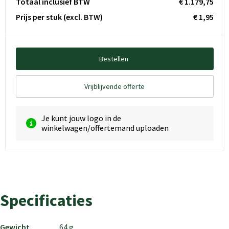
Totaal inclusief BTW
€ 1.179,75
Prijs per stuk
(excl. BTW)
€ 1,95
Bestellen
Vrijblijvende offerte
Je kunt jouw logo in de
winkelwagen/offertemand uploaden
Specificaties
Gewicht
64 g