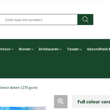
ntoor
Wonen
Drinkwaren
Tassen
Gezondheid &
 fleece deken (270 gsm)
Full colour cor