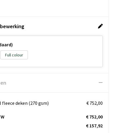
 bewerking
daard)
Full colour
ten
al fleece deken (270 gsm)
€ 752,00
TW
€ 752,00
€ 157,92