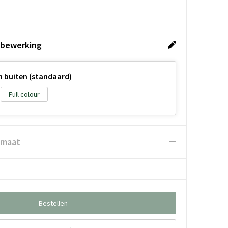
 bewerking
n buiten (standaard)
Full colour
 maat
Bestellen