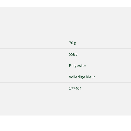
70 g
55B5
Polyester
Volledige kleur
177464