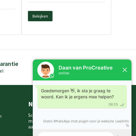
Bekijken
arantie
Persoonlijk advies
el
Kennis in producten
Nieuwsbrieven
Schrijf je in voor onze nieuwsbrief en
m
mis nooit meer één van onze leuke
aanbiedingen of updates.