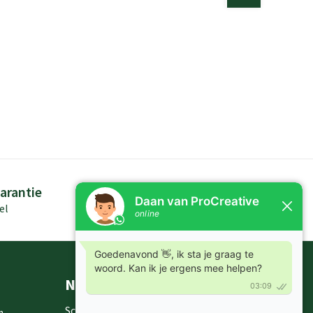
arantie
Persoonlijk advies
el
Kennis in producten
Nieuwsbrieven
Schrijf je in voor onze nieuwsbrief en
m