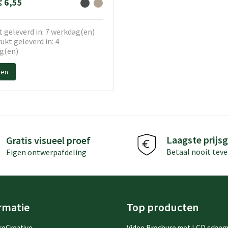
€ 6,55
 geleverd in: 7 werkdag(en)
kt geleverd in: 4
g(en)
ken
Laagste prijsg
Gratis visueel proef
Betaal nooit teve
Eigen ontwerpafdeling
rmatie
Top producten
roCreative
Video Brochure met LCD scher