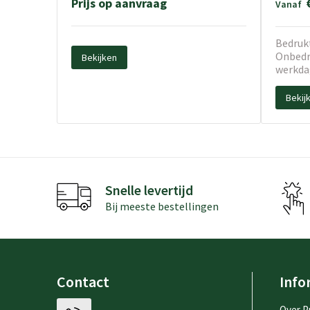
Prijs op aanvraag
Vanaf
Bedrukt
Onbedru
Bekijken
werkda
Bekij
Snelle levertijd
Bij meeste bestellingen
Contact
Info
Over P