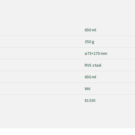
650 ml
350 g
ø73×270 mm
RVS staal
650 ml
Wit
81330