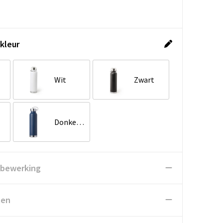
kleur
Wit
Zwart
Donker blauw
 bewerking
ten