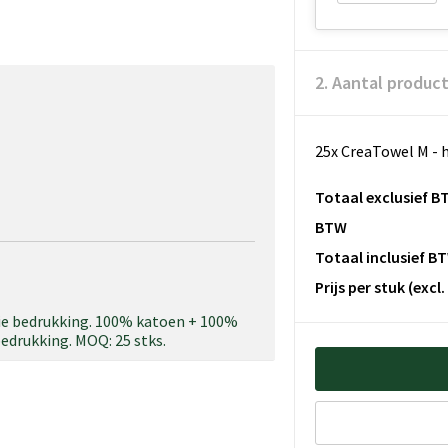
2. Aantal produc
25x CreaTowel M - 
Totaal exclusief B
BTW
Totaal inclusief B
Prijs per stuk
(excl
ie bedrukking. 100% katoen + 100%
bedrukking. MOQ: 25 stks.