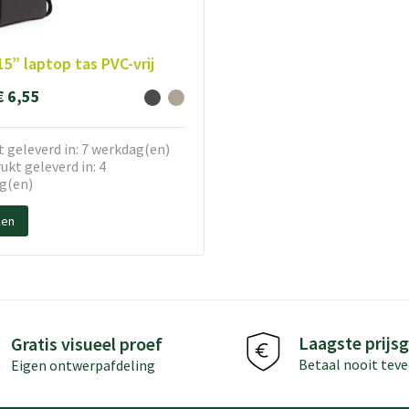
15” laptop tas PVC-vrij
€ 6,55
 geleverd in: 7 werkdag(en)
kt geleverd in: 4
g(en)
ken
Laagste prijsg
Gratis visueel proef
Betaal nooit teve
Eigen ontwerpafdeling