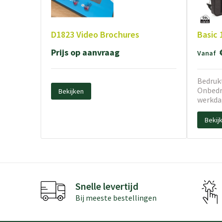
D1823 Video Brochures
Basic 
Prijs op aanvraag
Vanaf
Bedrukt
Onbedru
Bekijken
werkda
Bekij
Snelle levertijd
Bij meeste bestellingen