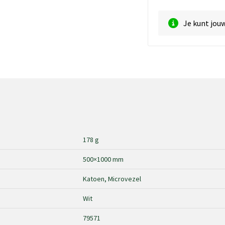
Je kunt jou
178 g
500×1000 mm
Katoen, Microvezel
Wit
79571