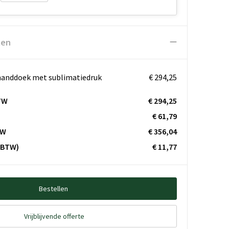
ten
handdoek met sublimatiedruk
€ 294,25
TW
€ 294,25
€ 61,79
TW
€ 356,04
. BTW)
€ 11,77
Bestellen
Vrijblijvende offerte