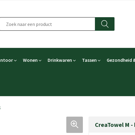
ntoor
Wonen
Drinkwaren
Tassen
Gezondheid &
k
CreaTowel M -