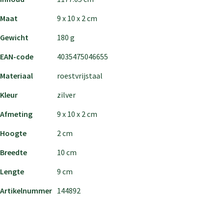
Maat
9 x 10 x 2 cm
Gewicht
180 g
EAN-code
4035475046655
Materiaal
roestvrijstaal
Kleur
zilver
Afmeting
9 x 10 x 2 cm
Hoogte
2 cm
Breedte
10 cm
Lengte
9 cm
Artikelnummer
144892