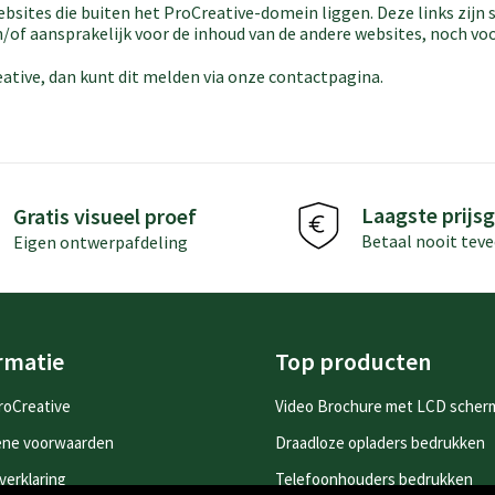
ebsites die buiten het ProCreative-domein liggen. Deze links zij
n/of aansprakelijk voor de inhoud van de andere websites, noch voo
reative, dan kunt dit melden via onze contactpagina.
Laagste prijsg
Gratis visueel proef
Betaal nooit teve
Eigen ontwerpafdeling
rmatie
Top producten
roCreative
Video Brochure met LCD scher
ene voorwaarden
Draadloze opladers bedrukken
verklaring
Telefoonhouders bedrukken