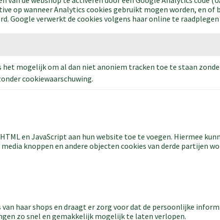
gen van de webshop te activeren door een Google Analytics code (UA 
ative op wanneer Analytics cookies gebruikt mogen worden, en of 
rd. Google verwerkt de cookies volgens haar online te raadplegen 
 is het mogelijk om al dan niet anoniem tracken toe te staan zond
zonder cookiewaarschuwing.
f HTML en JavaScript aan hun website toe te voegen. Hiermee kun
l media knoppen en andere objecten cookies van derde partijen w
 van haar shops en draagt er zorg voor dat de persoonlijke informat
gen zo snel en gemakkelijk mogelijk te laten verlopen.