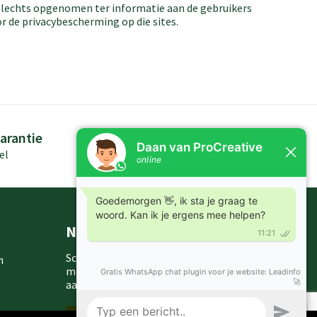
n slechts opgenomen ter informatie aan de gebruikers
r de privacybescherming op die sites.
arantie
Persoonlijk advies
el
Kennis in producten
Nieuwsbrieven
Schrijf je in voor onze nieuwsbrief en
m
mis nooit meer één van onze leuke
aanbiedingen of updates.