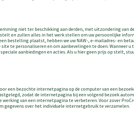
emming niet ter beschikking aan derden, met uitzondering van der
stelt en zullen alles in het werk stellen om uw persoonlijke info
een bestelling plaatst, hebben we uw NAW-, e-mailadres- en beta
e site te personaliseren en om aanbevelingen te doen. Wanneer 
eciale aanbiedingen en acties. Als u hier geen prijs op stelt, stu
door een bezochte internetpagina op de computer van een bezoek
astgelegd, zodat de internetpagina bij een volgend bezoek auto
 werking van een internetpagina te verbeteren. Voor zover ProCre
om gegevens over het individuele internetgebruik te verzamelen.