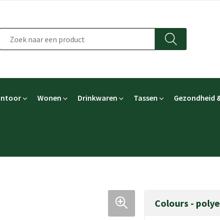
ntoor
Wonen
Drinkwaren
Tassen
Gezondheid &
Colours - poly