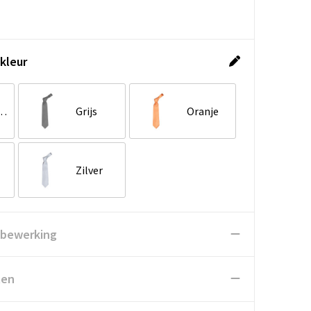
kleur
er blauw
Grijs
Oranje
Zilver
 bewerking
ten