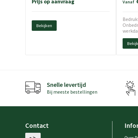
Prijs op aanvraag
Vanaf
Bedrukt
Onbedru
Bekijken
werkda
Bekij
Snelle levertijd
Bij meeste bestellingen
Contact
Info
Over P