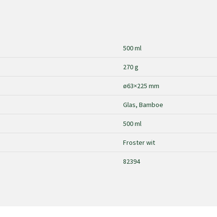
500 ml
270 g
ø63×225 mm
Glas, Bamboe
500 ml
Froster wit
82394