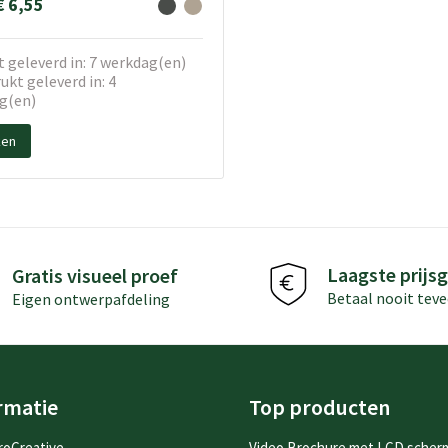
€ 6,55
 geleverd in: 7 werkdag(en)
kt geleverd in: 4
g(en)
ken
Laagste prijsg
Gratis visueel proef
Betaal nooit teve
Eigen ontwerpafdeling
rmatie
Top producten
roCreative
Video Brochure met LCD scher