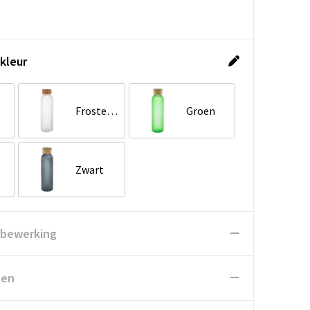
kleur
Froster wit
Groen
Zwart
 bewerking
ten