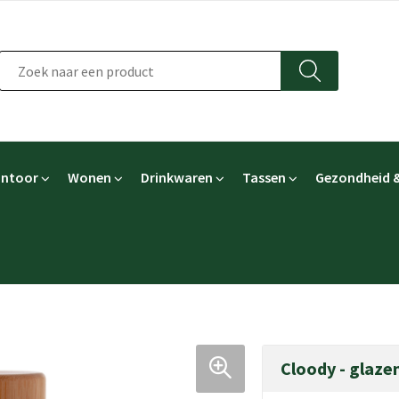
ntoor
Wonen
Drinkwaren
Tassen
Gezondheid &
Cloody - glazen