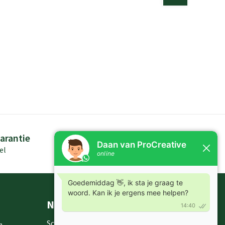
arantie
Persoonlijk advies
el
Kennis in producten
Nieuwsbrieven
Schrijf je in voor onze nieuwsbrief en
m