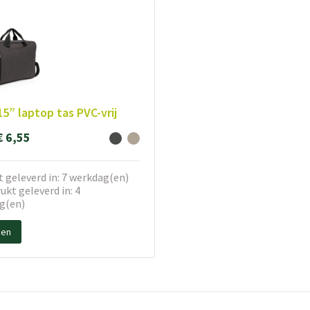
15” laptop tas PVC-vrij
€ 6,55
 geleverd in: 7 werkdag(en)
kt geleverd in: 4
g(en)
ken