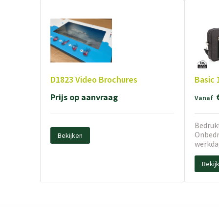
D1823 Video Brochures
Basic 
Prijs op aanvraag
Vanaf
Bedrukt
Onbedru
Bekijken
werkda
Bekij