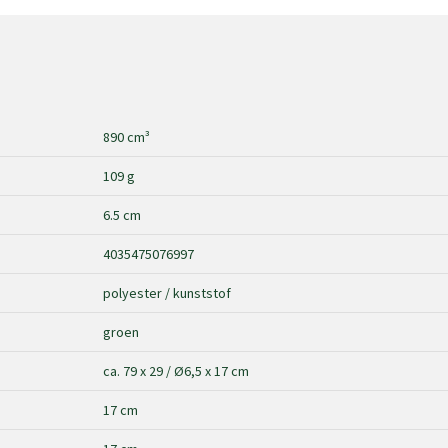
890 cm³
109 g
6.5 cm
4035475076997
polyester / kunststof
groen
ca. 79 x 29 / Ø6,5 x 17 cm
17 cm