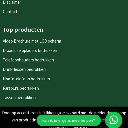
Disclaimer
Contact
Top producten
Video Brochure met LCD scherm
Draadloze opladers bedrukken
Telefoonhouders bedrukken
Drinkflessen bedrukken
Hoofdtelefoon bedrukken
Paraplu's bedrukken
Tassen bedrukken
Door op accepteren te klikken ga je akkoord met de geldende omgang
Nieuwsbrieven
van productinformatie zoals op de website wordt vermeld.
Schrijf je in voor onze nieuwsbrief en mis nooit meer één van
Weigeren