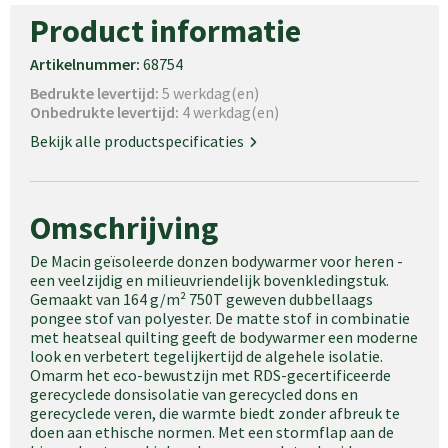
Product informatie
Artikelnummer:
68754
Bedrukte levertijd:
5 werkdag(en)
Onbedrukte levertijd:
4 werkdag(en)
Bekijk alle productspecificaties
Omschrijving
De Macin geïsoleerde donzen bodywarmer voor heren -
een veelzijdig en milieuvriendelijk bovenkledingstuk.
Gemaakt van 164 g/m² 750T geweven dubbellaags
pongee stof van polyester. De matte stof in combinatie
met heatseal quilting geeft de bodywarmer een moderne
look en verbetert tegelijkertijd de algehele isolatie.
Omarm het eco-bewustzijn met RDS-gecertificeerde
gerecyclede donsisolatie van gerecycled dons en
gerecyclede veren, die warmte biedt zonder afbreuk te
doen aan ethische normen. Met een stormflap aan de