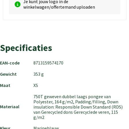
Je kunt jouw logo in de
winkelwagen/offertemand uploaden
Specificaties
EAN-code
8713159574170
Gewicht
353 g
Maat
XS
750T geweven dubbel laags pongee van
Polyester, 164 g/m2, Padding/filling, Down
Materiaal
insulation: Responsible Down Standard (RDS)
van Gerecycled dons Gerecyclede veren, 115
g/m2
Kleur
Marineblauw