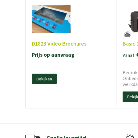
D1823 Video Brochures
Basic 
Prijs op aanvraag
Vanaf
Bedrukt
Onbedru
Bekijken
werkda
Bekij
Snelle levertijd