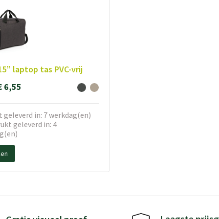
15” laptop tas PVC-vrij
€ 6,55
 geleverd in: 7 werkdag(en)
kt geleverd in: 4
g(en)
ken
Laagste prijsg