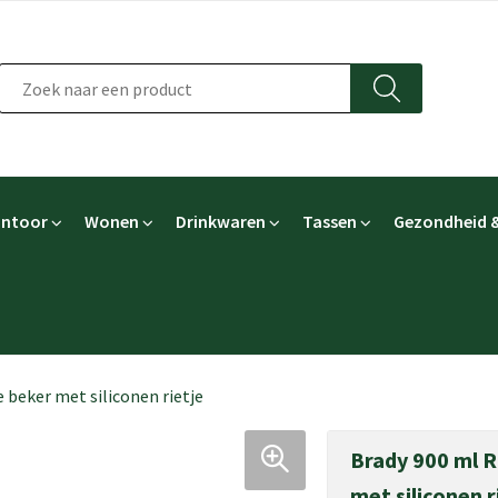
ntoor
Wonen
Drinkwaren
Tassen
Gezondheid &
 beker met siliconen rietje
Brady 900 ml R
met siliconen r