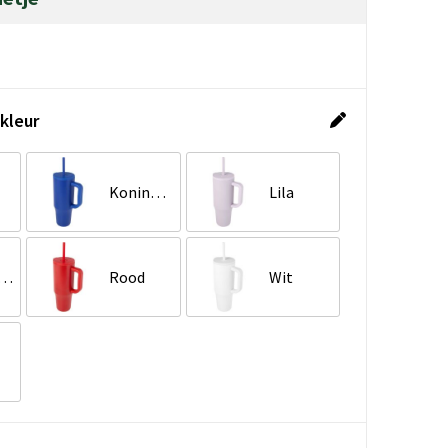
kleur
Koningsblauw
Lila
rineblauw
Rood
Wit