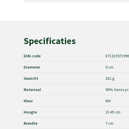
Specificaties
EAN-code
87131597199
Diameter
9 cm
Gewicht
282 g
Materiaal
90% Gerecycle
Kleur
Wit
Hoogte
23.45 cm
Breedte
7 cm