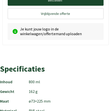
Bestellen
Vrijblijvende offerte
Je kunt jouw logo in de
winkelwagen/offertemand uploaden
Specificaties
Inhoud
800 ml
Gewicht
162 g
Maat
ø73×225 mm
Materiaal
RVS staal