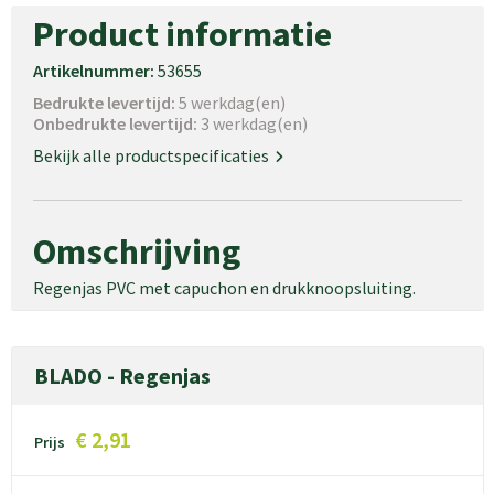
Schoudertassen
Product informatie
Goodiebags
Artikelnummer:
53655
Bedrukte levertijd:
5 werkdag(en)
Waterbestendige tassen
Onbedrukte levertijd:
3 werkdag(en)
Trolleys
Bekijk alle productspecificaties
Omschrijving
Regenjas PVC met capuchon en drukknoopsluiting.
BLADO - Regenjas
€ 2,91
Prijs