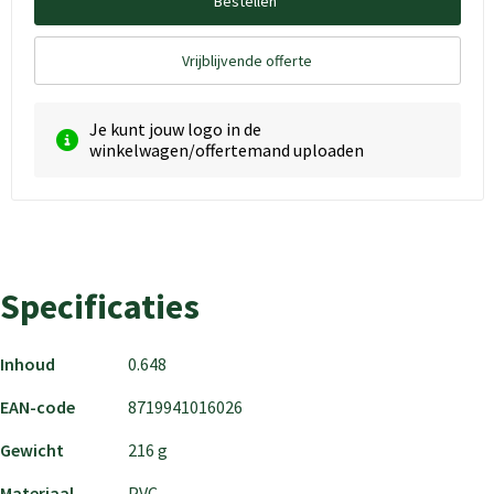
Bestellen
Vrijblijvende offerte
Je kunt jouw logo in de
winkelwagen/offertemand uploaden
Specificaties
Inhoud
0.648
EAN-code
8719941016026
Gewicht
216 g
Materiaal
PVC