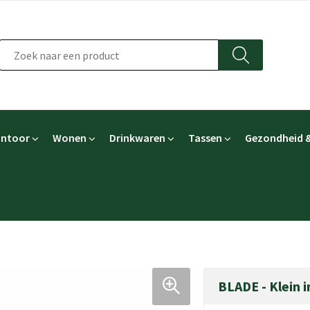
ntoor
Wonen
Drinkwaren
Tassen
Gezondheid &
BLADE - Klein 