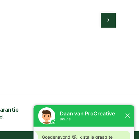
arantie
Persoonlijk advies
el
Kennis in producten