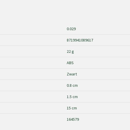
0.029
8719941089617
22 g
ABS
Zwart
0.8 cm
1.5 cm
15 cm
164579