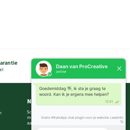
arantie
Persoonlijk advies
el
Kennis in producten
Nieuwsbrieven
Schrijf je in voor onze nieuwsbrief en
m
mis nooit meer één van onze leuke
aanbiedingen of updates.