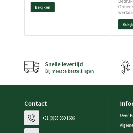
Bedrukt
Onbedru
Bekijken
werkda
Bekij
Snelle levertijd
Bij meeste bestellingen
Contact
Info
Over P
+31 (0)85 060 1686
Algem