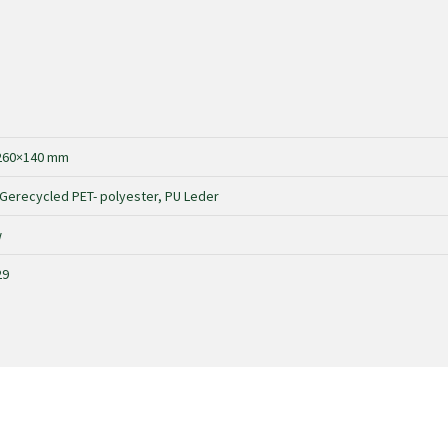
260×140 mm
Gerecycled PET- polyester, PU Leder
w
29