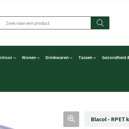
ntoor
Wonen
Drinkwaren
Tassen
Gezondheid &
Blacol - RPET 