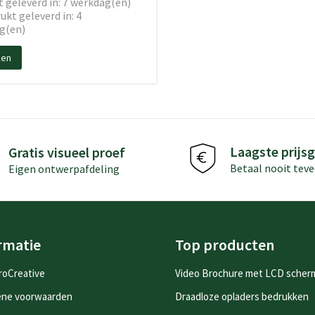
 geleverd in: 7 werkdag(en)
kt geleverd in: 4
g(en)
ken
Laagste prijsg
Gratis visueel proef
Betaal nooit teve
Eigen ontwerpafdeling
rmatie
Top producten
roCreative
Video Brochure met LCD scher
ene voorwaarden
Draadloze opladers bedrukken