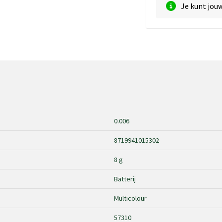
Je kunt jou
0.006
8719941015302
8 g
Batterij
Multicolour
57310