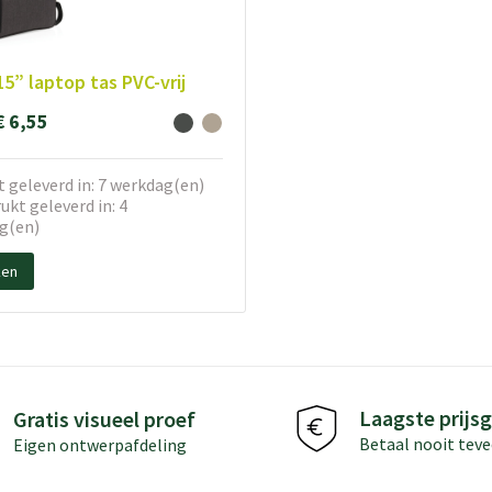
15” laptop tas PVC-vrij
€ 6,55
 geleverd in: 7 werkdag(en)
kt geleverd in: 4
g(en)
ken
Laagste prijsg
Gratis visueel proef
Betaal nooit teve
Eigen ontwerpafdeling