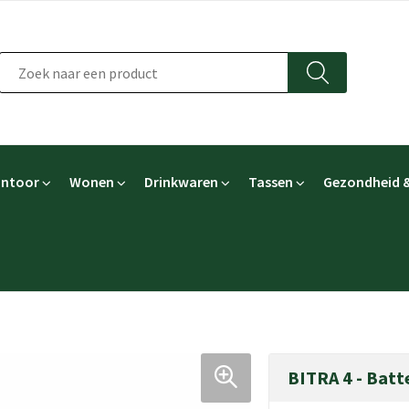
ntoor
Wonen
Drinkwaren
Tassen
Gezondheid &
BITRA 4 - Batt