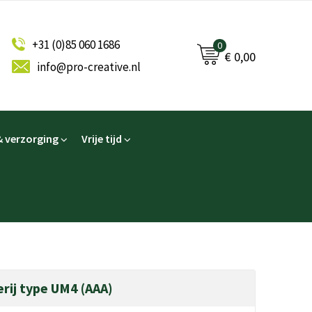
+31 (0)85 060 1686
0
€ 0,00
info@pro-creative.nl
 verzorging
Vrije tijd
erij type UM4 (AAA)