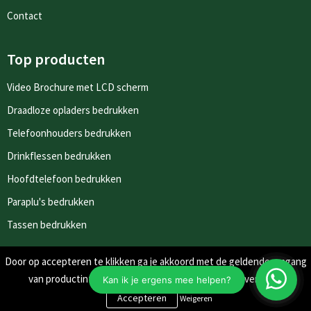
Contact
Top producten
Video Brochure met LCD scherm
Draadloze opladers bedrukken
Telefoonhouders bedrukken
Drinkflessen bedrukken
Hoofdtelefoon bedrukken
Paraplu's bedrukken
Tassen bedrukken
Door op accepteren te klikken ga je akkoord met de geldende omgang
Nieuwsbrieven
van productinformatie zoals op de website wordt vermeld.
Schrijf je in voor onze nieuwsbrief en mis nooit meer één van
Weigeren
onze leuke aanbiedingen of updates.