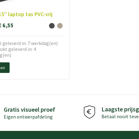
15” laptop tas PVC-vrij
€ 6,55
 geleverd in: 7 werkdag(en)
kt geleverd in: 4
g(en)
ken
Laagste prijsg
Gratis visueel proef
Betaal nooit teve
Eigen ontwerpafdeling