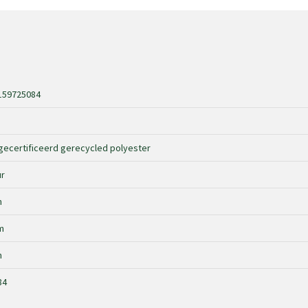
159725084
ecertificeerd gerecycled polyester
r
m
m
m
84