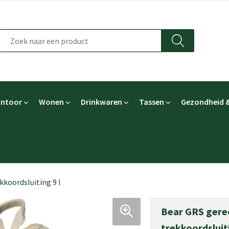
ntoor
Wonen
Drinkwaren
Tassen
Gezondheid &
koordsluiting 9 l
Bear GRS gere
trekkoordsluiti