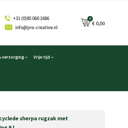
+31 (0)85 060 1686
0
€ 0,00
info@pro-creative.nl
 verzorging
Vrije tijd
cyclede sherpa rugzak met
ng 9 l