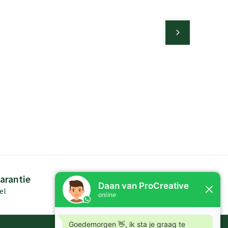
arantie
Persoonlijk advies
el
Kennis in producten