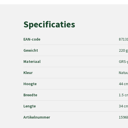
Specificaties
EAN-code
8713
Gewicht
220 g
Materiaal
GRS-g
Kleur
Natuu
Hoogte
44 c
Breedte
1.5 c
Lengte
34 c
Artikelnummer
1596