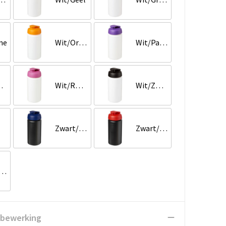
me
Wit/Oranje
Wit/Paars
ood
Wit/Roze
Wit/Zwart
Zwart/Blauw
Zwart/Rood
wart/Wit
 bewerking