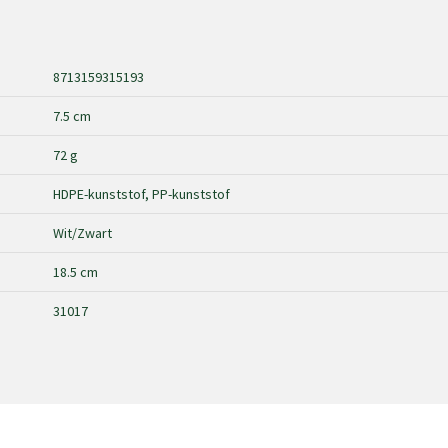
8713159315193
7.5 cm
72 g
HDPE-kunststof, PP-kunststof
Wit/Zwart
18.5 cm
31017