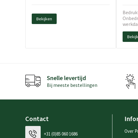
Bedrukt
Onbedru
Bekijken
werkda
Bekij
Snelle levertijd
Bij meeste bestellingen
Contact
Info
Over P
+31 (0)85 060 1686