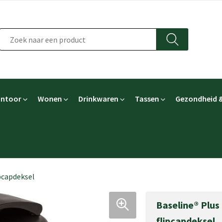
ntoor
Wonen
Drinkwaren
Tassen
Gezondheid &
ipcapdeksel
Baseline® Plus
flipcapdeksel