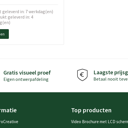
 geleverd in: 7 werkdag(en)
kt geleverd in: 4
g(en)
ken
Laagste prijsg
Gratis visueel proef
Betaal nooit teve
Eigen ontwerpafdeling
rmatie
Top producten
roCreative
Video Brochure met LCD scher