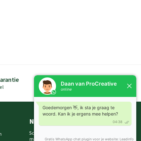
arantie
Persoonlijk advies
el
Kennis in producten
Nieuwsbrieven
Schrijf je in voor onze nieuwsbrief en
m
mis nooit meer één van onze leuke