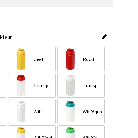
kleur
Geel
Rood
ansparent/Blauw
Transparent/Rood
Transparent/Wit
ansparent/Zwart
Wit
Wit/Aqua
/Blauw
Wit/Geel
Wit/Groen