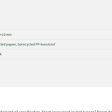
6×10 mm
led papier, Gerecycled PP-kunststof
jk
rijving of specificaties. Staat jouw vraag er niet tussen? Neem 