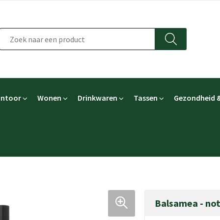
ntoor
Wonen
Drinkwaren
Tassen
Gezondheid &
Balsamea - no