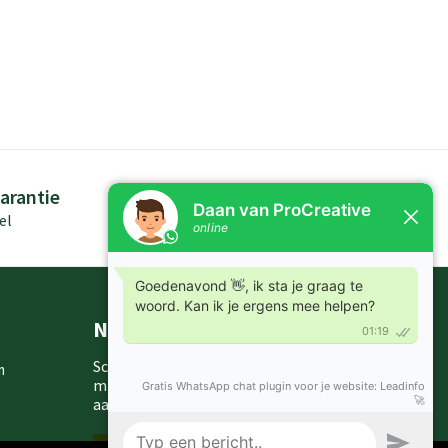
arantie
Persoonlijk advies
el
Kennis in producten
Nieuwsbrieven
Schrijf je in voor onze nieuwsbrief en
m
mis nooit meer één van onze leuke
aanbiedingen of updates.