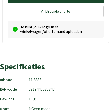
Vrijblijvende offerte
Je kunt jouw logo in de
winkelwagen/offertemand uploaden
Specificaties
Inhoud
11.3883
EAN-code
8719446035348
Gewicht
10 g
Maat
# Geen maat