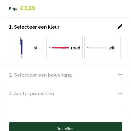
€ 0,19
Prijs
1. Selecteer een kleur
blauw
rood
wit
2. Selecteer een bewerking
3. Aantal producten
Bestellen