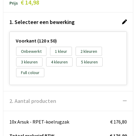
€ 14,98
Prijs
1. Selecteer een bewerking
Voorkant (120 x 50)
Onbewerkt
1
2
3
4
5
Full colour
2. Aantal producten
10x Arsuk - RPET-koelrugzak
€ 176,80
Totaal exclusief BTW
€ 176,80