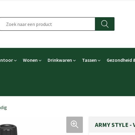
ntoor
Wonen
Drinkwaren
Tassen
Gezondheid &
ndig
ARMY STYLE - 