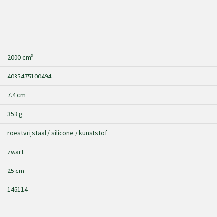
2000 cm³
4035475100494
7.4 cm
358 g
roestvrijstaal / silicone / kunststof
zwart
25 cm
146114