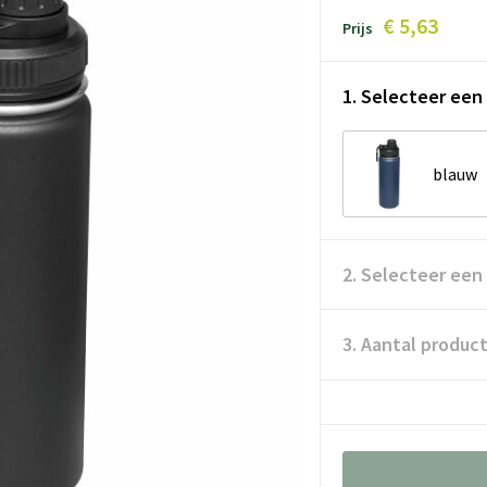
€ 5,63
Prijs
1. Selecteer een 
blauw
2. Selecteer een
3. Aantal produc