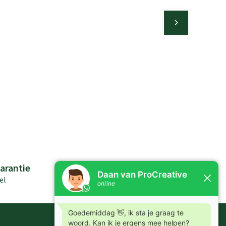
arantie
Persoonlijk advies
el
Kennis in producten