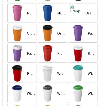
Magenta
Middenblauw
Oranje
Oranje/Wit
Oranje/Zwart
Paars
Paars/Wit
Rood
Rood/Wit
Rood/Zwart
Wit
Wit/Aqua
Wit/Blauw
Wit/Grijs
Wit/Groen