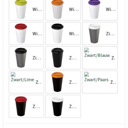
Wit/Lime
Wit/Oranje
Wit/Paars
Wit/Rood
Wit/Zwart
Zilver/Wit
Zilver/Zwart
Zwart
Zwart/Blauw
Zwart/Lime
Zwart/Oranje
Zwart/Paars
Zwart/Rood
Zwart/Wit