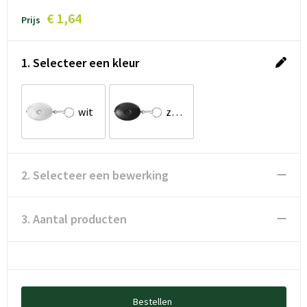
€ 1,64
Prijs
1. Selecteer een kleur
wit
zwart
2. Selecteer een bewerking
3. Aantal producten
Bestellen