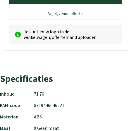
Vrijblijvende offerte
Je kunt jouw logo in de
winkelwagen/offertemand uploaden
Specificaties
Inhoud
71.76
EAN-code
8719446046221
Materiaal
ABS
Maat
# Geen maat