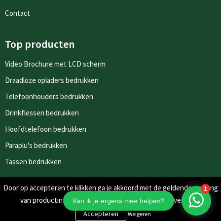
Contact
Top producten
Video Brochure met LCD scherm
Draadloze opladers bedrukken
Telefoonhouders bedrukken
Drinkflessen bedrukken
Hoofdtelefoon bedrukken
Paraplu's bedrukken
Tassen bedrukken
Door op accepteren te klikken ga je akkoord met de geldende omgang
Nieuwsbrieven
van productinformatie zoals op de website wordt vermeld.
Schrijf je in voor onze nieuwsbrief en mis nooit meer één van
Weigeren
onze leuke aanbiedingen of updates.