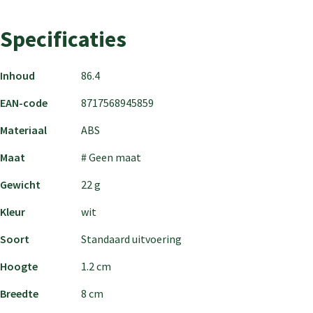
Specificaties
Inhoud
86.4
EAN-code
8717568945859
Materiaal
ABS
Maat
# Geen maat
Gewicht
22 g
Kleur
wit
Soort
Standaard uitvoering
Hoogte
1.2 cm
Breedte
8 cm