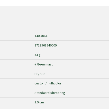
140.4064
8717568946009
43 g
# Geen maat
PP, ABS
custom/multicolor
Standaard uitvoering
1.9 cm