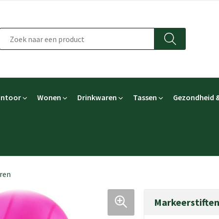
ntoor
Wonen
Drinkwaren
Tassen
Gezondheid &
uren
Markeerstiften