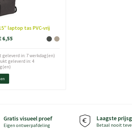
15” laptop tas PVC-vrij
€ 6,55
 geleverd in: 7 werkdag(en)
kt geleverd in: 4
g(en)
ken
Laagste prijsg
Gratis visueel proef
Betaal nooit teve
Eigen ontwerpafdeling