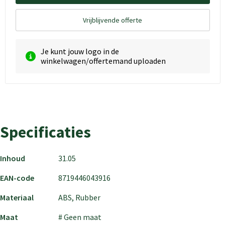
Vrijblijvende offerte
Je kunt jouw logo in de
winkelwagen/offertemand uploaden
Specificaties
Inhoud
31.05
EAN-code
8719446043916
Materiaal
ABS, Rubber
Maat
# Geen maat