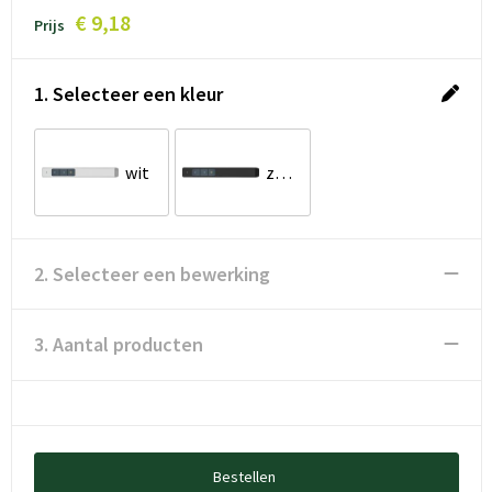
€ 9,18
Prijs
1. Selecteer een kleur
wit
zwart
2. Selecteer een bewerking
3. Aantal producten
Bestellen