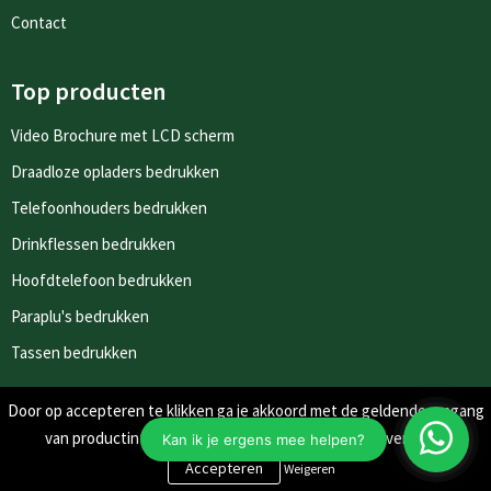
Contact
Top producten
Video Brochure met LCD scherm
Draadloze opladers bedrukken
Telefoonhouders bedrukken
Drinkflessen bedrukken
Hoofdtelefoon bedrukken
Paraplu's bedrukken
Tassen bedrukken
Door op accepteren te klikken ga je akkoord met de geldende omgang
Nieuwsbrieven
van productinformatie zoals op de website wordt vermeld.
Schrijf je in voor onze nieuwsbrief en mis nooit meer één van
Weigeren
onze leuke aanbiedingen of updates.