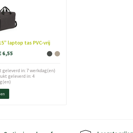
15” laptop tas PVC-vrij
€ 6,55
 geleverd in: 7 werkdag(en)
kt geleverd in: 4
g(en)
ken