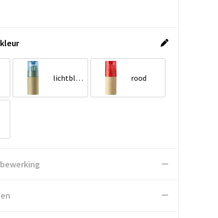
kleur
lichtblauw
rood
 bewerking
ten