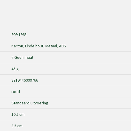
909.1965
Karton, Linde hout, Metaal, ABS
# Geen maat
45 g
8719446000766
rood
Standaard uitvoering
10.5 cm
3.5 cm