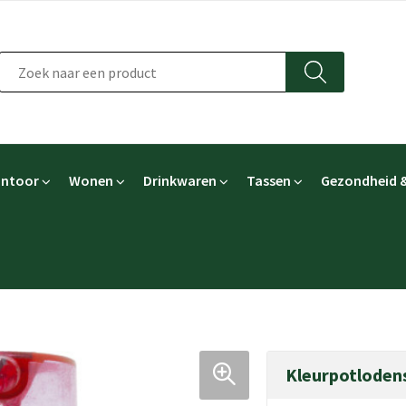
ntoor
Wonen
Drinkwaren
Tassen
Gezondheid &
Kleurpotlodens