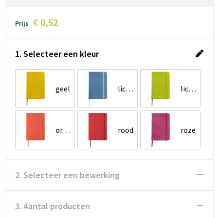
€ 0,52
Prijs
1. Selecteer een kleur
geel
lichtblauw
lichtgroen
oranje
rood
roze
2. Selecteer een bewerking
3. Aantal producten