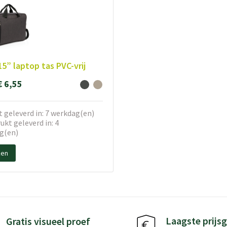
15” laptop tas PVC-vrij
€ 6,55
 geleverd in: 7 werkdag(en)
kt geleverd in: 4
g(en)
ken
Laagste prijsg
Gratis visueel proef