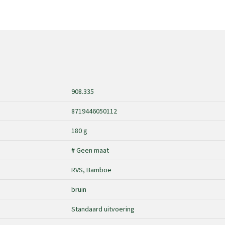
908.335
8719446050112
180 g
# Geen maat
RVS, Bamboe
bruin
Standaard uitvoering