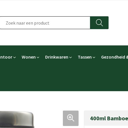
ntoor
Wonen
Drinkwaren
Tassen
Gezondheid &
400ml Bamboe 