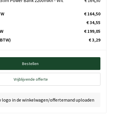
Slim Power Bank 2200mAh - Wit
€ 164,50
TW
€ 164,50
€ 34,55
TW
€ 199,05
. BTW)
€ 3,29
Bestellen
Vrijblijvende offerte
w logo in de winkelwagen/offertemand uploaden