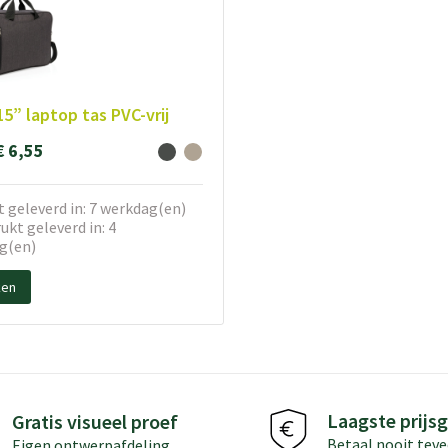
15” laptop tas PVC-vrij
€ 6,55
 geleverd in: 7 werkdag(en)
kt geleverd in: 4
g(en)
ken
Laagste prijsg
Gratis visueel proef
Betaal nooit teve
Eigen ontwerpafdeling