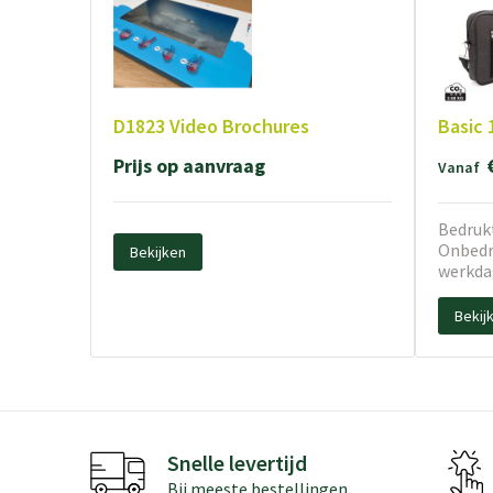
D1823 Video Brochures
Basic 
Prijs op aanvraag
Vanaf
Bedrukt
Onbedru
Bekijken
werkda
Bekij
Snelle levertijd
Bij meeste bestellingen