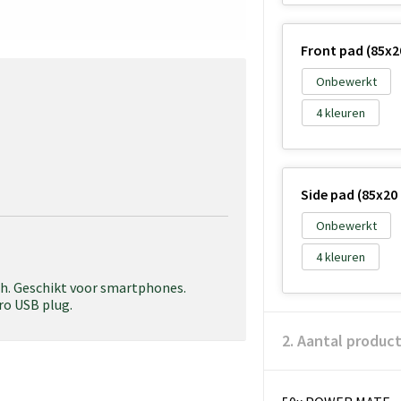
Front pad (85x
Onbewerkt
4
Side pad (85x2
Onbewerkt
4
h. Geschikt voor smartphones.
ro USB plug.
2. Aantal produc