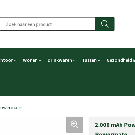
ntoor
Wonen
Drinkwaren
Tassen
Gezondheid &
 Powermate
2.000 mAh Pow
Powermate