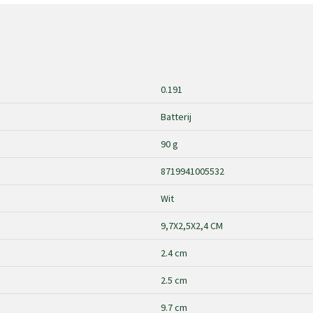
0.191
Batterij
90 g
8719941005532
Wit
9,7X2,5X2,4 CM
2.4 cm
2.5 cm
9.7 cm