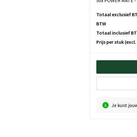
50x POWER MATE - 
Totaal exclusief B
BTW
Totaal inclusief B
Prijs per stuk
(excl
Je kunt jou